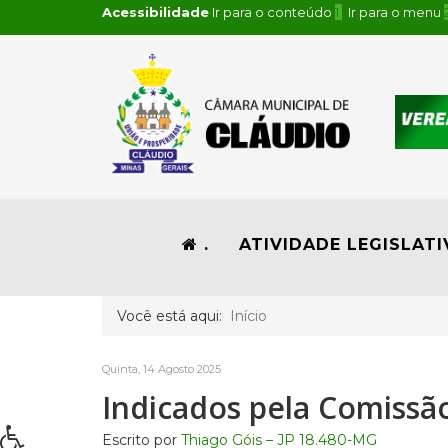
Acessibilidade
Ir para o conteúdo
1
Ir para o menu
.
ATIVIDADE LEGISLATI
Você está aqui:
Início
Quinta, 14 Agosto 2025
Indicados pela Comissã
Escrito por
Thiago Góis – JP 18.480-MG