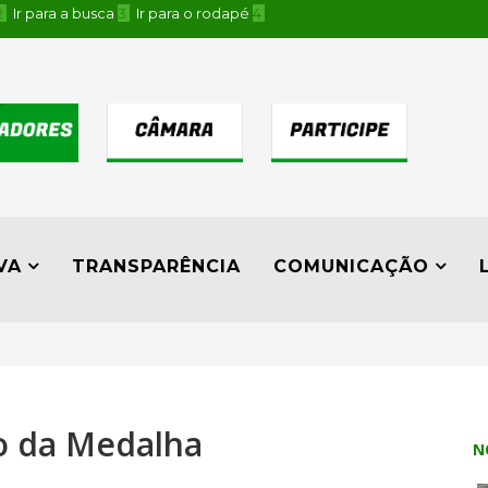
2
Ir para a busca
3
Ir para o rodapé
4
.
VA
TRANSPARÊNCIA
COMUNICAÇÃO
o da Medalha
N