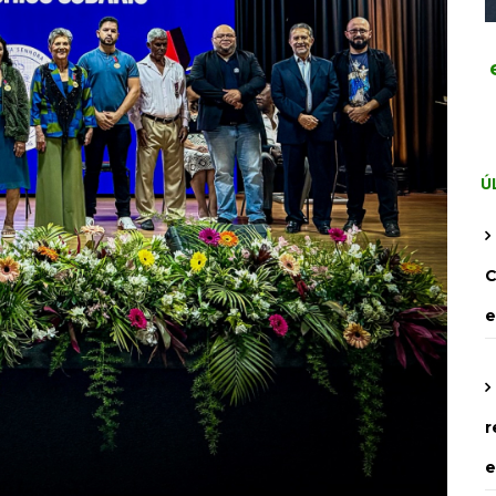
Ú
C
e
r
e