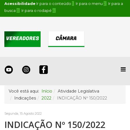
Acessibilidade
Ir para o conteúdo
1
Ir para o menu
2
Ir para a
busca
3
Ir para o rodapé
4
.
Você está aqui:
Início
Atividade Legislativa
Indicações
2022
INDICAÇÃO Nº 150/2022
Segunda, 15 Agosto 2022
INDICAÇÃO Nº 150/2022