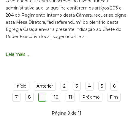
O vereador que esta subscreve, no uso da função
administrativa auxiliar que lhe conferem os artigos 203 e
204 do Regimento Interno desta Câmara, requer se digne
essa Mesa Diretora, “ad referendum” do plenário desta
Egrégia Casa; a enviar a presente indicação ao Chefe do
Poder Executivo local, sugerindo-lhe a…
Leia mais ...
Início
Anterior
2
3
4
5
6
7
8
9
10
11
Próximo
Fim
Página 9 de 11