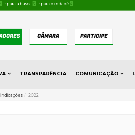
2
Ir para a busca
3
Ir para o rodapé
4
.
VA
TRANSPARÊNCIA
COMUNICAÇÃO
Indicações
2022